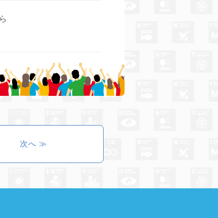
ら
次へ ≫