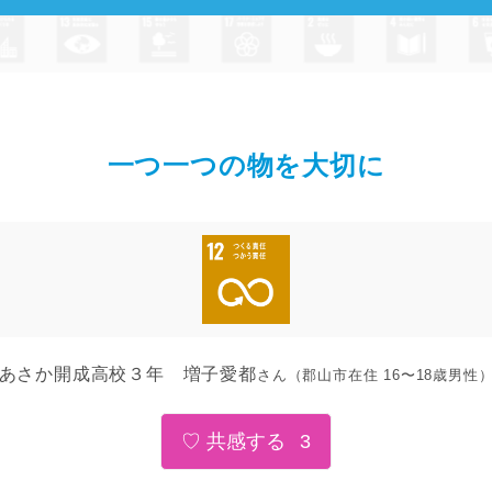
一つ一つの物を大切に
あさか開成高校３年 増子愛都
さん
（郡山市在住 16〜18歳男性
3