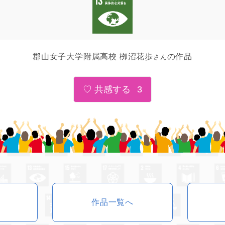
郡山女子大学附属高校 栁沼花歩
の作品
さん
3
作品一覧へ