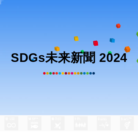
SDGs未来新聞 2024
 栁沼花歩
さん
の作品