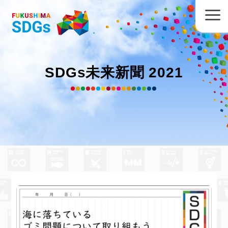
SDGs未来新聞 2021
福島市 杉妻小学校 菅野拓真
さん
の
作品