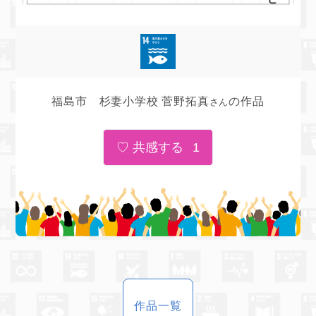
福島市 杉妻小学校 菅野拓真
の作品
さん
1
作品一覧