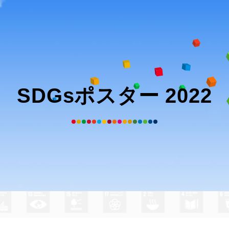
SDGsポスター 2022
山岸大志
さん
の作品