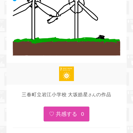
三春町立岩江小学校 大坂皓星
の作品
さん
0