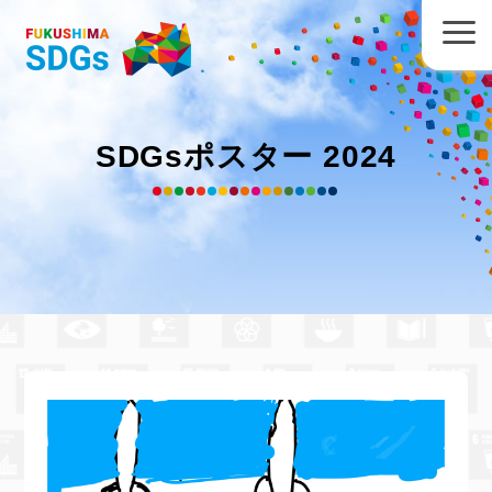
SDGsポスター 2024
三春町立岩江小学校 大坂皓星
さん
の
作品