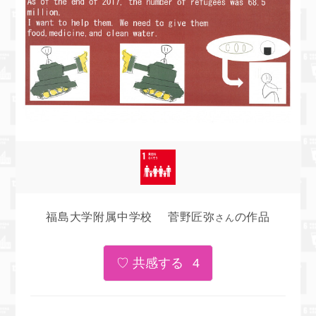
福島大学附属中学校 菅野匠弥
の作品
さん
4