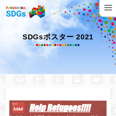
SDGsポスター 2021
福島大学附属中学校 菅野匠弥
さん
の作品