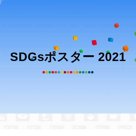
SDGsポスター 2021
髙橋美玲
さん
の作品