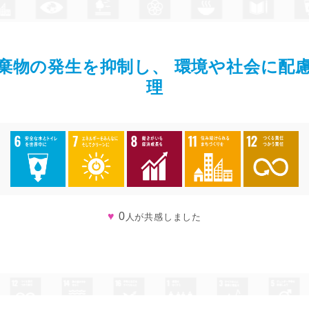
棄物の発生を抑制し、 環境や社会に配
理
♥
0
人が共感しました