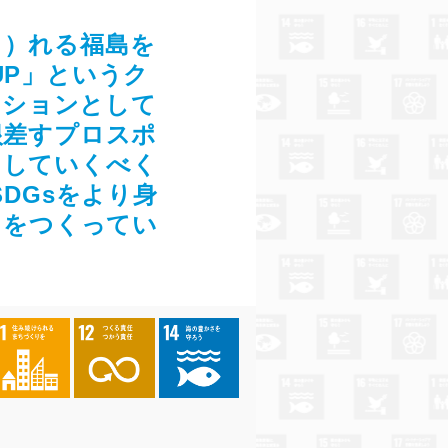
こ）れる福島を
UP」というク
クションとして
根差すプロスポ
たしていくべく
DGsをより身
りをつくってい