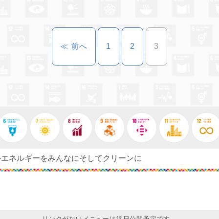
≪ 前
のページ
へ
1
ページへ
2
ページへ
3
ページへ
投稿のナビゲーション
7-エネルギーをみんなにそしてクリーンに
リンクがないメニューは近日公開予定です。