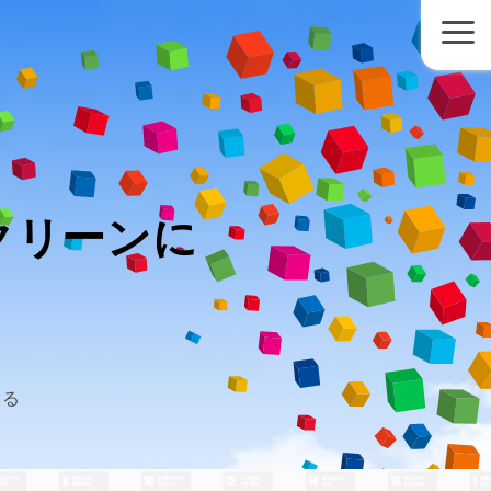
クリーンに
する