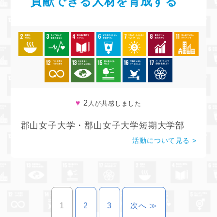
貢献できる人材を育成する
♥
2
人が共感しました
郡山女子大学・郡山女子大学短期大学部
活動について見る
1
ページへ
2
ページへ
3
ページへ
次
のページ
へ ≫